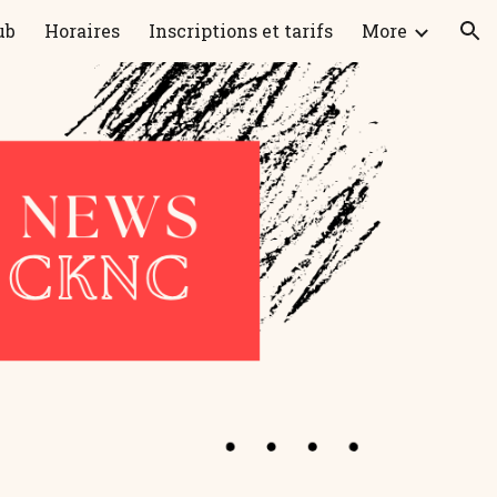
ub
Horaires
Inscriptions et tarifs
More
ion