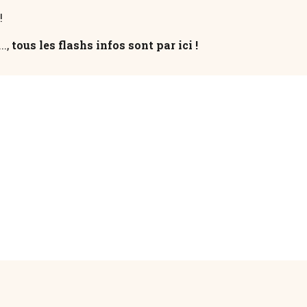
!
..,
tous les flashs infos sont par ici !