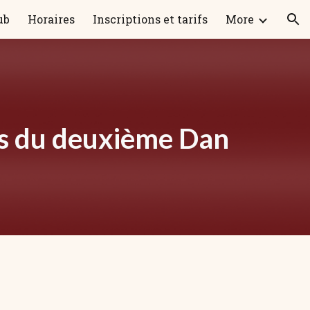
ub
Horaires
Inscriptions et tarifs
More
ion
s du deuxième Dan